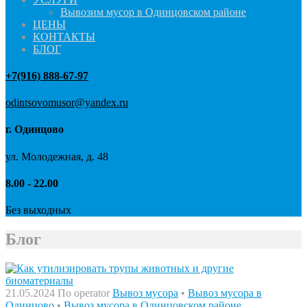
Вывозим мусор в Одинцовском районе
ЦЕНЫ
КОНТАКТЫ
БЛОГ
+7(916) 888-67-97
odintsovomusor@yandex.ru
г. Одинцово
ул. Молодежная, д. 48
8.00 - 22.00
Без выходных
Блог
21.05.2024
По operator
Вывоз мусора
•
Вывоз мусора в
Одинцово
•
Вывоз мусора в Одинцовском районе