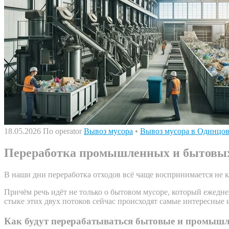
18.05.2026
По operator
Вывоз мусора
•
Вывоз мусора в Одинцо
Переработка промышленных и бытовых о
В наши дни переработка отходов всё чаще воспринимается не к
Причём речь идёт не только о бытовом мусоре, который ежедн
стыке этих двух потоков сейчас происходят самые интересные 
Как будут перерабатываться бытовые и промышл