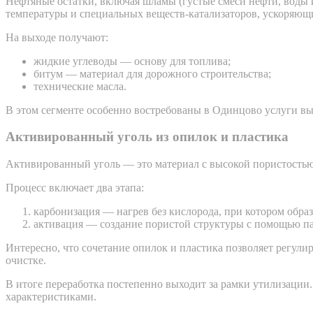
Нефтяные остатки, включая шламы (густые смеси нефти, воды 
температуры и специальных веществ-катализаторов, ускоряющ
На выходе получают:
жидкие углеводы — основу для топлива;
битум — материал для дорожного строительства;
технические масла.
В этом сегменте особенно востребованы в Одинцово услуги вы
Активированный уголь из опилок и пластика
Активированный уголь — это материал с высокой пористостью, 
Процесс включает два этапа:
карбонизация — нагрев без кислорода, при котором образ
активация — создание пористой структуры с помощью па
Интересно, что сочетание опилок и пластика позволяет регулир
очистке.
В итоге переработка постепенно выходит за рамки утилизации.
характеристиками.