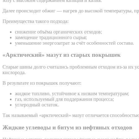
золу с высоким содержанием кальция и калия.
Далее происходит обжиг — нагрев до высокой температуры, при
Преимущества такого подхода:
снижение объёма органических отходов;
замещение традиционного сырья;
уменьшение энергозатрат за счёт особенностей состава.
«Арктический» мазут из старых покрышек
Старые шины долго считались проблемным отходом из-за их ус
кислорода.
В результате из покрышек получают:
жидкое топливо, устойчивое к низким температурам;
газ, используемый для поддержания процесса;
углеродный остаток.
Так называемый «арктический» мазут отличается способностью 
Жидкие углеводы и битум из нефтяных отходов