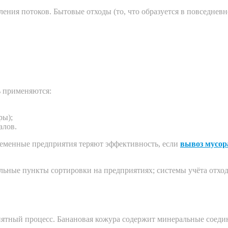
ления потоков. Бытовые отходы (то, что образуется в повседне
ь применяются:
ры);
алов.
ременные предприятия теряют эффективность, если
вывоз мусор
альные пункты сортировки на предприятиях; системы учёта отхо
онятный процесс. Банановая кожура содержит минеральные соеди