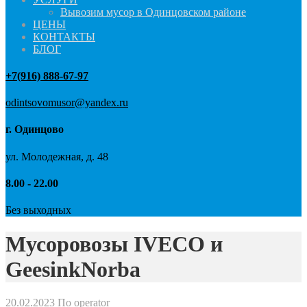
Вывозим мусор в Одинцовском районе
ЦЕНЫ
КОНТАКТЫ
БЛОГ
+7(916) 888-67-97
odintsovomusor@yandex.ru
г. Одинцово
ул. Молодежная, д. 48
8.00 - 22.00
Без выходных
Мусоровозы IVECO и
GeesinkNorba
20.02.2023
По operator