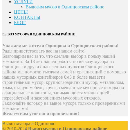
УСЛУГИ
Вывозим мусор в Одинцовском районе
ЦЕНЫ
КОНТАКТЫ
БЛОГ
ВЫВОЗ МУСОРА В ОДИНЦОВСКОМ РАЙОНЕ
Уважаемые жители Одинцова и Одинцовского района!
Рады приветствовать вас на нашем сайте!
Благодарим вас за то, что сделали выбор в пользу нашей
компании! За 18 лет нашей работы по вывозу мусора из
Одинцова и других населенных пунктов Одинцовского
района мы помогли тысячам семей и организаций с помощью
наших мусорных контейнеров 8м3 и более вывезти
строительный мусор, крупногабаритный мусор, металлолом,
хлам, старую мебель, грунт, смешанные мусорные отходы на
официальные полигоны, занимающиеся утилизацией,
переработкой и захоронением мусорных отходов.
Заключайте договор на вывоз мусора только с проверенными
компаниями!
Желаем вам успехов и процветания!
Вывоз мусора в Одинцово
© 2010-2024
Вывоз мусора в Одинцовском районе