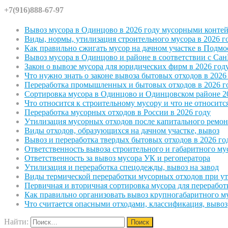
+7(916)888-67-97
Вывоз мусора в Одинцово в 2026 году мусорными конте
Виды, нормы, утилизация строительного мусора в 2026 г
Как правильно сжигать мусор на дачном участке в Подмо
Вывоз мусора в Одинцово и районе в соответствии с С
Закон о вывозе мусора для юридических фирм в 2026 год
Что нужно знать о законе вывоза бытовых отходов в 2026
Переработка промышленных и бытовых отходов в 2026 г
Сортировка мусора в Одинцово и Одинцовском районе 2
Что относится к строительному мусору и что не относитс
Переработка мусорных отходов в России в 2026 году
Утилизация мусорных отходов после капитального ремон
Виды отходов, образующихся на дачном участке, вывоз
Вывоз и переработка твердых бытовых отходов в 2026 го
Ответственность вывоза строительного и габаритного му
Ответственность за вывоз мусора УК и регоператора
Утилизация и переработка спецодежды, вывоз на завод
Виды термической переработки мусорных отходов при у
Первичная и вторичная сортировка мусора для переработ
Как правильно организовать вывоз крупногабаритного м
Что считается опасными отходами, классификация, вывоз
Найти: