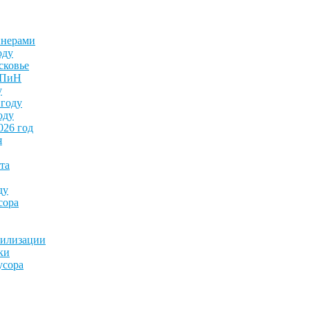
йнерами
оду
сковье
анПиН
у
 году
оду
026 год
я
та
ду
сора
тилизации
ки
усора