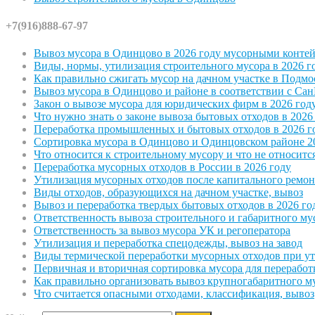
+7(916)888-67-97
Вывоз мусора в Одинцово в 2026 году мусорными конте
Виды, нормы, утилизация строительного мусора в 2026 г
Как правильно сжигать мусор на дачном участке в Подмо
Вывоз мусора в Одинцово и районе в соответствии с С
Закон о вывозе мусора для юридических фирм в 2026 год
Что нужно знать о законе вывоза бытовых отходов в 2026
Переработка промышленных и бытовых отходов в 2026 г
Сортировка мусора в Одинцово и Одинцовском районе 2
Что относится к строительному мусору и что не относитс
Переработка мусорных отходов в России в 2026 году
Утилизация мусорных отходов после капитального ремон
Виды отходов, образующихся на дачном участке, вывоз
Вывоз и переработка твердых бытовых отходов в 2026 го
Ответственность вывоза строительного и габаритного му
Ответственность за вывоз мусора УК и регоператора
Утилизация и переработка спецодежды, вывоз на завод
Виды термической переработки мусорных отходов при у
Первичная и вторичная сортировка мусора для переработ
Как правильно организовать вывоз крупногабаритного м
Что считается опасными отходами, классификация, вывоз