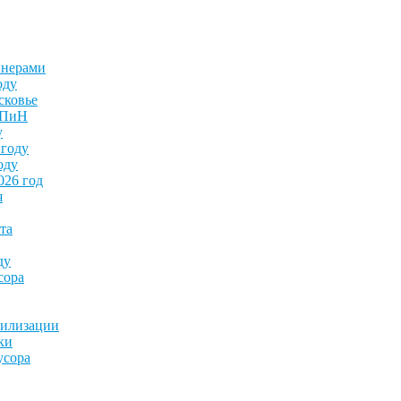
йнерами
оду
сковье
анПиН
у
 году
оду
026 год
я
та
ду
сора
тилизации
ки
усора