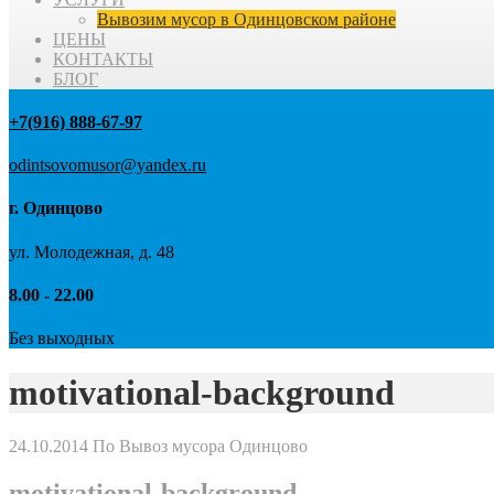
Вывозим мусор в Одинцовском районе
ЦЕНЫ
КОНТАКТЫ
БЛОГ
+7(916) 888-67-97
odintsovomusor@yandex.ru
г. Одинцово
ул. Молодежная, д. 48
8.00 - 22.00
Без выходных
motivational-background
24.10.2014
По Вывоз мусора Одинцово
motivational-background