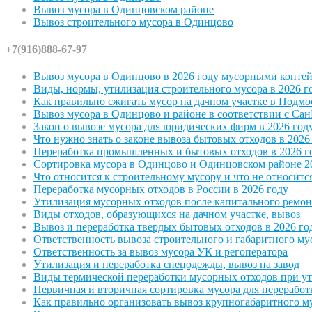
Вывоз мусора в Одинцовском районе
Вывоз строительного мусора в Одинцово
+7(916)888-67-97
Вывоз мусора в Одинцово в 2026 году мусорными конте
Виды, нормы, утилизация строительного мусора в 2026 г
Как правильно сжигать мусор на дачном участке в Подмо
Вывоз мусора в Одинцово и районе в соответствии с С
Закон о вывозе мусора для юридических фирм в 2026 год
Что нужно знать о законе вывоза бытовых отходов в 2026
Переработка промышленных и бытовых отходов в 2026 г
Сортировка мусора в Одинцово и Одинцовском районе 2
Что относится к строительному мусору и что не относитс
Переработка мусорных отходов в России в 2026 году
Утилизация мусорных отходов после капитального ремон
Виды отходов, образующихся на дачном участке, вывоз
Вывоз и переработка твердых бытовых отходов в 2026 го
Ответственность вывоза строительного и габаритного му
Ответственность за вывоз мусора УК и регоператора
Утилизация и переработка спецодежды, вывоз на завод
Виды термической переработки мусорных отходов при у
Первичная и вторичная сортировка мусора для переработ
Как правильно организовать вывоз крупногабаритного м