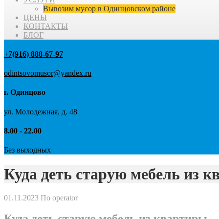
Вывозим мусор в Одинцовском районе
ЦЕНЫ
КОНТАКТЫ
БЛОГ
+7(916) 888-67-97
odintsovomusor@yandex.ru
г. Одинцово
ул. Молодежная, д. 48
8.00 - 22.00
Без выходных
Куда деть старую мебель из 
01.11.2023
По operator
Куда деть старую мебель из квартиры