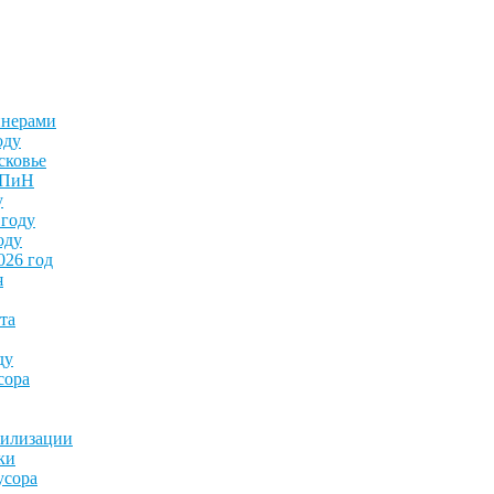
йнерами
оду
сковье
анПиН
у
 году
оду
026 год
я
та
ду
сора
тилизации
ки
усора