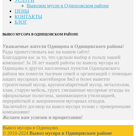
УСЛУГИ
Вывозим мусор в Одинцовском районе
ЦЕНЫ
КОНТАКТЫ
БЛОГ
ВЫВОЗ МУСОРА В ОДИНЦОВСКОМ РАЙОНЕ
Уважаемые жители Одинцова и Одинцовского района!
Рады приветствовать вас на нашем сайте!
Благодарим вас за то, что сделали выбор в пользу нашей
компании! За 18 лет нашей работы по вывозу мусора из
Одинцова и других населенных пунктов Одинцовского
района мы помогли тысячам семей и организаций с помощью
наших мусорных контейнеров 8м3 и более вывезти
строительный мусор, крупногабаритный мусор, металлолом,
хлам, старую мебель, грунт, смешанные мусорные отходы на
официальные полигоны, занимающиеся утилизацией,
переработкой и захоронением мусорных отходов.
Заключайте договор на вывоз мусора только с проверенными
компаниями!
Желаем вам успехов и процветания!
Вывоз мусора в Одинцово
© 2010-2024
Вывоз мусора в Одинцовском районе